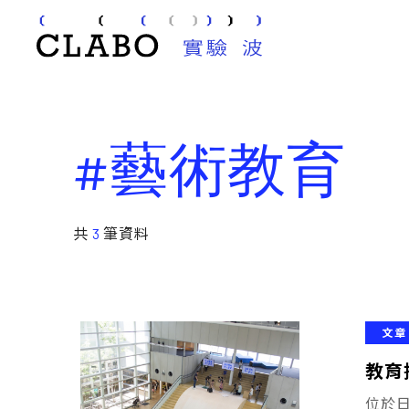
#藝術教育
共
3
筆資料
文章
教育
位於