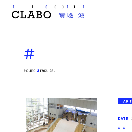
#
Found
3
results.
ART
DATE