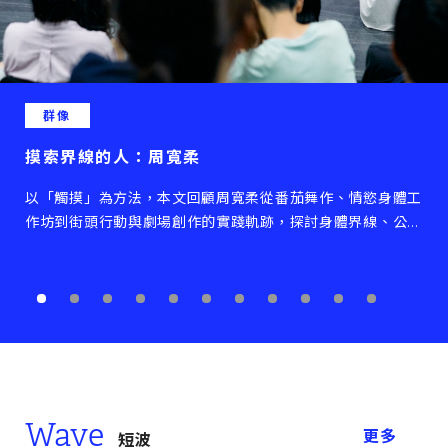
周寬柔從番茄舞作、情慾身體工
實踐軌跡，探討身體界線、公共
織，並追問藝術如何在倫理責任
的未來路徑。
Wave
更多
短波