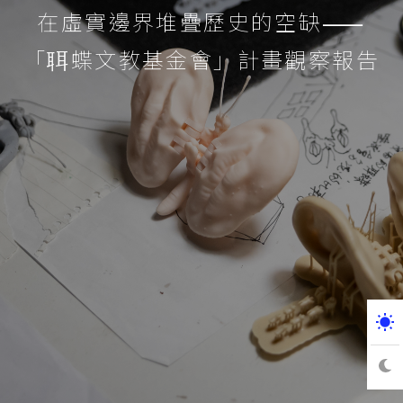
在虛實邊界堆疊歷史的空缺⸺
「聑蝶文教基金會」計畫觀察報告