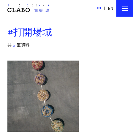
中
|
EN
#打開場域
共
5
筆資料