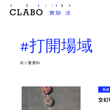
#打開場域
共
5
筆資料
短波
交幻