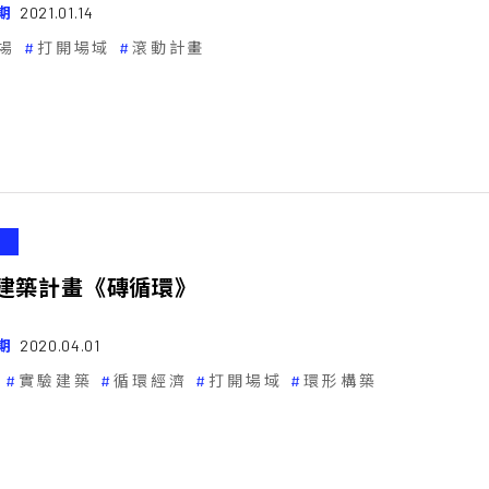
期
2021.01.14
場
打開場域
滾動計畫
建築計畫《磚循環》
期
2020.04.01
實驗建築
循環經濟
打開場域
環形構築