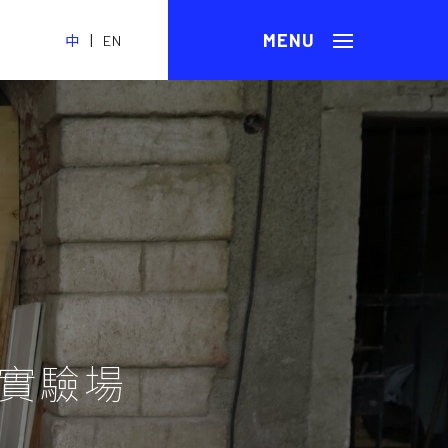
|
中
EN
實驗場