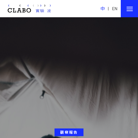
中
|
EN
觀察報告