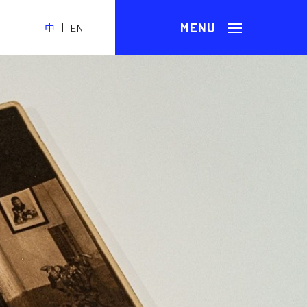
|
中
EN