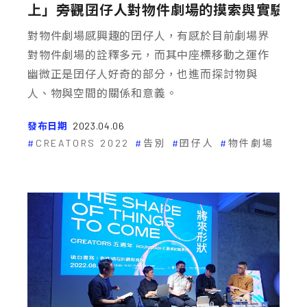
上」
――旁觀囝仔人對物件劇場的摸索與實驗
對物件劇場感興趣的囝仔人，有感於目前劇場界
對物件劇場的詮釋多元，而其中座標移動之運作
幽微正是囝仔人好奇的部分，也進而探討物與
人、物與空間的關係和意義。
發布日期
2023.04.06
CREATORS 2022
告別
囝仔人
物件劇場