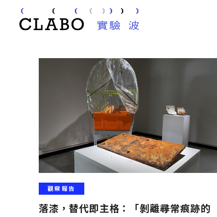
Review
觀察報告
匯集關於文化激盪與創新實踐的思辨與觀察，邀集作
報導和評述，提出對於文化實驗的觀察報告與回顧。
觀察報告
落漆，替代即主格：「剝離――尋常痕跡的