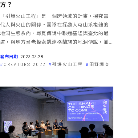
方？
「引爆火山工程」是一個跨領域的計畫，探究當
代人與火山的關係。團隊在探勘大屯山系複雜的
地洞生態系內，尋覓傳說中聯通基隆與臺北的通
道，與地方耆老探索凱達格蘭族的地洞傳說，並
從中激發出新的創作靈感。
發布日期
2023.03.28
CREATORS 2022
引爆火山工程
田野調查