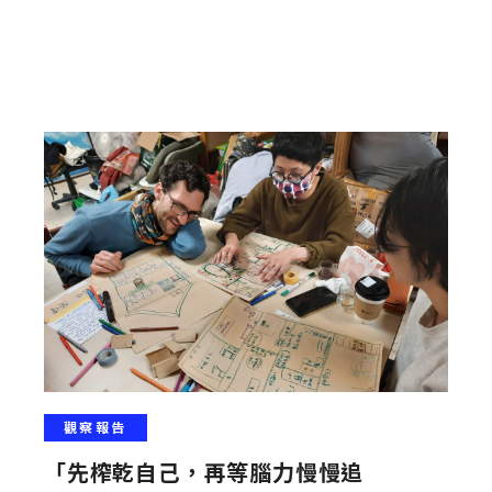
者以深入
觀察報告
「先榨乾自己，再等腦力慢慢追