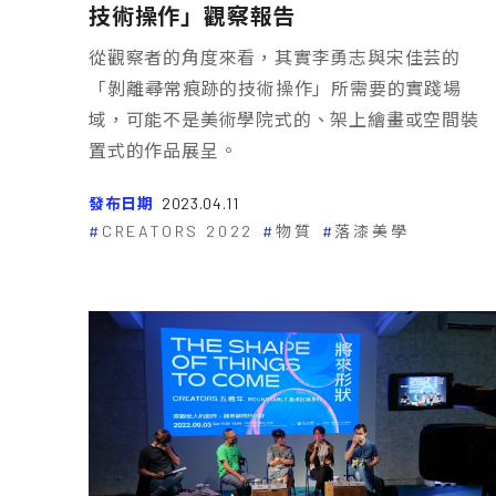
技術操作」觀察報告
從觀察者的角度來看，其實李勇志與宋佳芸的
「剝離――尋常痕跡的技術操作」所需要的實踐場
域，可能不是美術學院式的、架上繪畫或空間裝
置式的作品展呈。
發布日期
2023.04.11
CREATORS 2022
物質
落漆美學