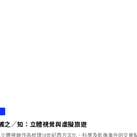
觸之／知：立體視覺與虛擬旅遊
以立體視鏡作為梳理19世紀西方文化、科學及影像事件的交會