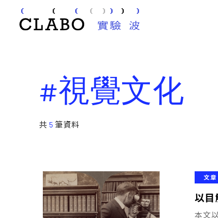
#視覺文化
共
5
筆資料
文章
以目
本文