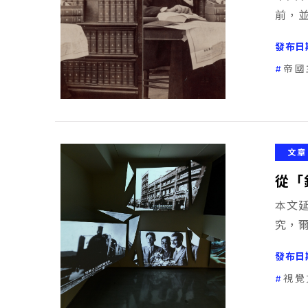
前，
發布日
帝國
文章
從「
本文
究，
發布日
視覺