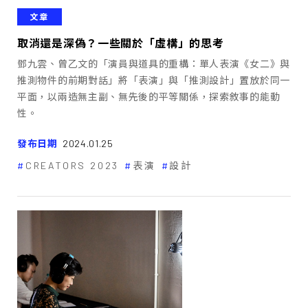
文章
取消還是深偽？一些關於「虛構」的思考
鄧九雲、曾乙文的「演員與道具的重構：單人表演《女二》與
推測物件的前期對話」將「表演」與「推測設計」置放於同一
平面，以兩造無主副、無先後的平等關係，探索敘事的能動
性。
發布日期
2024.01.25
CREATORS 2023
表演
設計