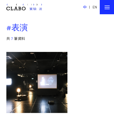
中
|
EN
#表演
共
7
筆資料