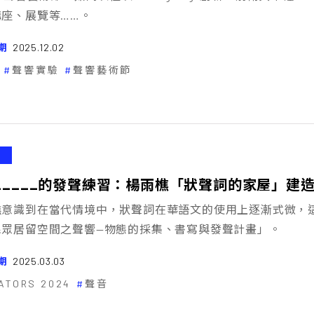
講座、展覽等……。
期
2025.12.02
聲響實驗
聲響藝術節
______的發聲練習：楊雨樵「狀聲詞的家屋」建
樵意識到在當代情境中，狀聲詞在華語文的使用上逐漸式微，
民眾居留空間之聲響—物態的採集、書寫與發聲計畫」。
期
2025.03.03
ATORS 2024
聲音