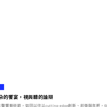
朵的饗宴，視與聽的論辯
5年聲響藝術節，如同以往以cutting-edge創新、前衛與