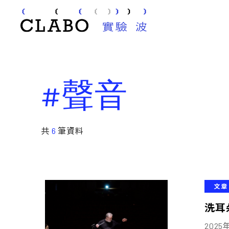
#聲音
共
6
筆資料
文章
洗耳
202