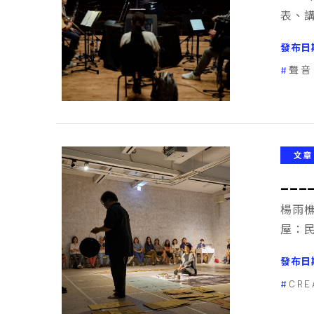
表、
發布日
聲音
文章
__
楊雨
屋：
發布日
CRE