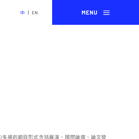
|
中
EN
年輕，60多場的節目形式含括展演、國際論壇、論文發