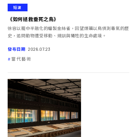
短波
《如何拯救垂死之鳥》
徐容以籠中半融化的蠟製金絲雀，回望煤礦以鳥偵測毒氣的歷
史，追問動物遭受移動、規訓與犧牲的生命處境。
發布日期
2026.07.23
當代藝術