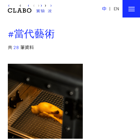
中
|
EN
#當代藝術
共
28
筆資料