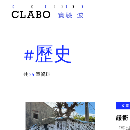
#歷史
共
24
筆資料
文章
緩衝
「空