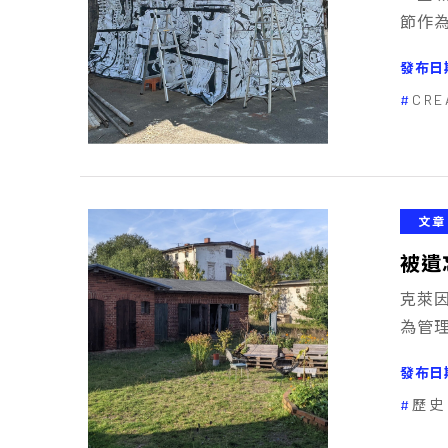
節作
發布日
CRE
文章
被遺
克萊因
為管
發布日
歷史