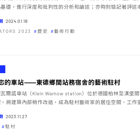
為基礎，進行深度和批判性的分析和論述；亦時刻惦記著評述
期
2024.01.18
ATORS 2023
歷史
藝術行動
忘的車站⸺東德鄉間站務宿舍的藝術駐村
瓦爾諾車站（Klein Warnow station）位於德國柏
理，將建築內部稍作改造，成為駐村藝術家的居住空間、工作
期
2023.11.27
駐村