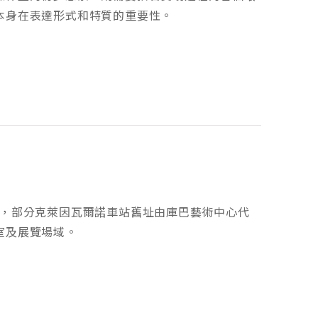
本身在表達形式和特質的重要性。
林至漢堡間，部分克萊因瓦爾諾車站舊址由庫巴藝術中心代
室及展覽場域。