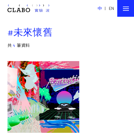
中
|
EN
#未來懷舊
共
4
筆資料