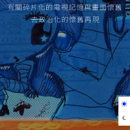
有關碎片化的電視記憶與畫面懷舊
――去政治化的懷舊再現