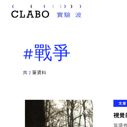
#戰爭
共
2
筆資料
文章
視覺
當讀