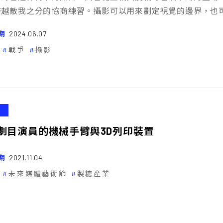
跨越敵我之分的協商練習。攝影可以用來劃定視覺的邊界，也
期
2024.06.07
戰爭
攝影
劇目演員的機械手臂與3D列印裝置
期
2021.11.04
未來媒體藝術節
製糖產業