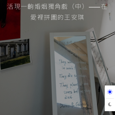
活現一齣婚姻獨角戲（中）⸺在
愛裡拼圖的王安琪