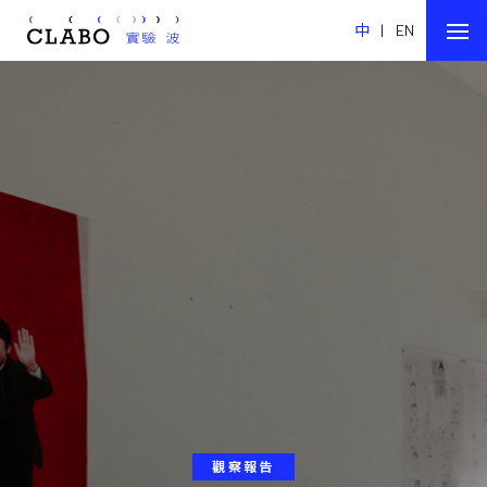
中
|
EN
觀察報告