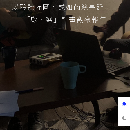
以聆聽描圖，或如菌絲蔓延⸺
「啟．靈」計畫觀察報告