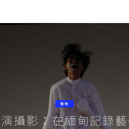
駐地
表演攝影：在緬甸記錄藝