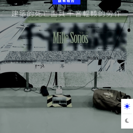
觀察報告
建築的死亡面具――千音輻輳的勞作