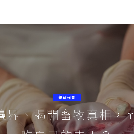
觀察報告
界、揭開畜牧真相，mE