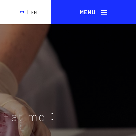
|
中
EN
at me：