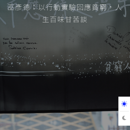
巫彥德：以行動實驗回應貧窮，人
生百味甘苦談