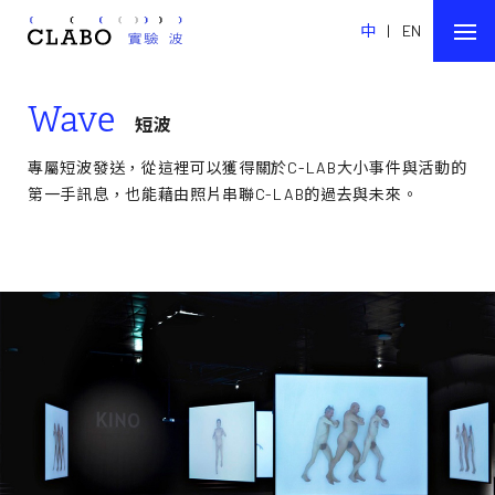
中
|
EN
Wave
短波
專屬短波發送，從這裡可以獲得關於C-LAB大小事件與活動的
第一手訊息，也能藉由照片串聯C-LAB的過去與未來。