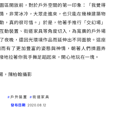
園區開放前，對於戶外空間的第一印象：「我覺得
有表情，非常冰冷，大眾走進來，也只能在幾棟建築物
動，真的很可惜。」於是，他著手推行「交幻場」
互動裝置、街道家具等角度切入，為寬廣的戶外場
了夜晚，還因光環境作品而延伸出不同面貌。這座
因而有了更加豐富的姿態與神情，朝著人們擠眉弄
潑地拉著你我手舞足蹈起來，開心地玩在一塊。
場，陳柏翰攝影
戶外裝置
街道家具
發布日期
2020.08.12