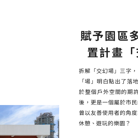
賦予園區多
置計畫「交
拆解「交幻場」三字，
「場」明白點出了落地生
於整個戶外空間的期
後，更是一個屬於市民
曾以友善使用者的角度
休憩、遊玩的樂園？