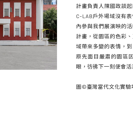
計畫負責人陳國政談起
C-LAB戶外場域沒
內參與我們展演映的活
計畫，從園區的色彩、
域帶來多變的表情，到
原先面目嚴肅的園區
眼，彷彿下一刻便會活
圖©臺灣當代文化實驗