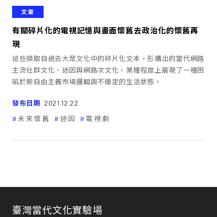
文章
有關碎片化的電視記憶與畫面懷舊――去政治化的懷舊再
現
這些擷取自過去大眾文化中的碎片化文本，形構出的當代網路
主流社群文化、迷因與網路次文化，某種程度上展現了一種困
陷於新自由主義市場邏輯與不穩定的生活狀態。
發布日期
2021.12.22
未來懷舊
迷因
電視劇
臺灣當代文化實驗場