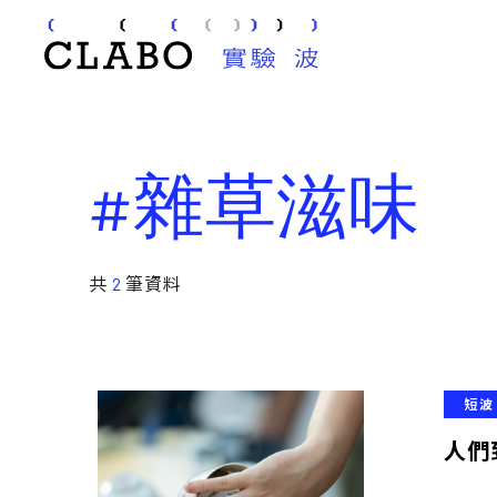
#雜草滋味
共
2
筆資料
短波
人們