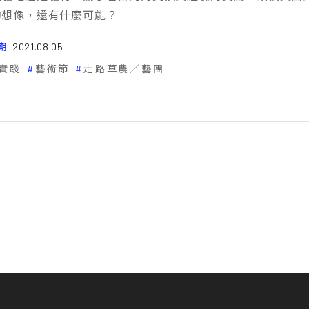
的想像，還有什麼可能？
期
2021.08.05
實踐
藝術節
走路草農／藝團