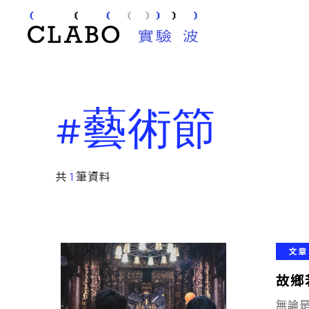
#藝術節
共
1
筆資料
文章
故鄉
無論