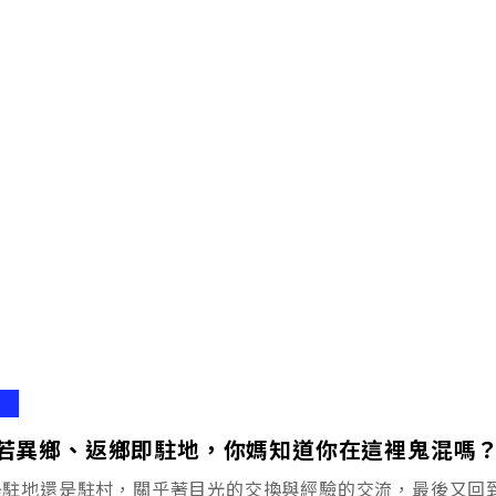
若異鄉、返鄉即駐地，你媽知道你在這裡鬼混嗎
是駐地還是駐村，關乎著目光的交換與經驗的交流，最後又回