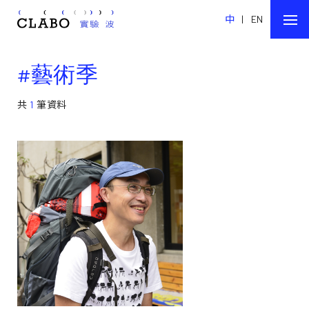
中
|
EN
#藝術季
共
1
筆資料