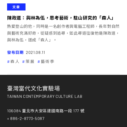
文章
陳政道：與林為伍，思考藝術，駐山研究的「森人」
熱愛登山的他，同時是一名創作者與電腦工程師，長年對自然
與藝術充滿好奇，從疑惑到追尋，如此尋返往復――他是陳政道，
與林為伍，遂成「森人」。
發布日期
2021.08.11
森人
策展
藝術季
臺灣當代文化實驗場
TAIWAN CONTEMPORARY CULTURE LAB
106084 臺北市大安區建國南路一段 177 號
+ 886-2-8773-5087