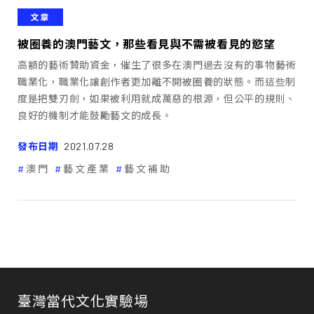
文章
被圈養的澳門藝文，那些看見與不需被看見的慾望
高額的藝術贊助資金，催生了很多在澳門過去沒有的事物――藝術
職業化，職業化讓創作者更加離不開被圈養的狀態。而這些制
度是把雙刃劍，如果被利用就成萬惡的根源，但公平的規則、
良好的機制才能鼓勵藝文的成長。
發布日期
2021.07.28
澳門
藝文產業
藝文補助
臺灣當代文化實驗場