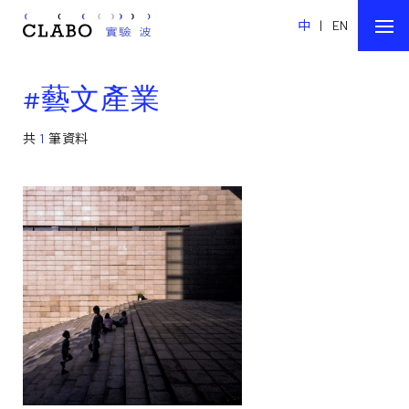
中
|
EN
#藝文產業
共
1
筆資料