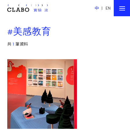
中
|
EN
#美感教育
共
1
筆資料