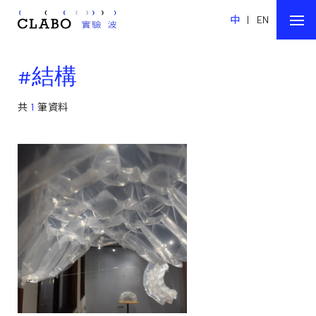
中
|
EN
#結構
共
1
筆資料