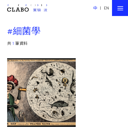
中
|
EN
#細菌學
共
1
筆資料