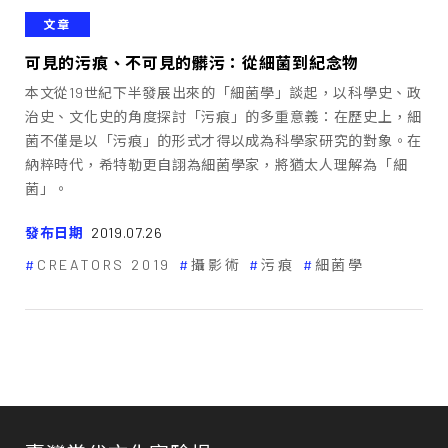
文章
可見的污痕、不可見的髒污：從細菌到紀念物
本文從19世紀下半發展出來的「細菌學」談起，以科學史、政
治史、文化史的角度探討「污痕」的多重意義：在歷史上，細
菌不僅是以「污痕」的形式才得以成為科學家研究的對象。在
納粹時代，希特勒更自詡為細菌學家，將猶太人理解為「細
菌」。
發布日期
2019.07.26
CREATORS 2019
攝影術
污痕
細菌學