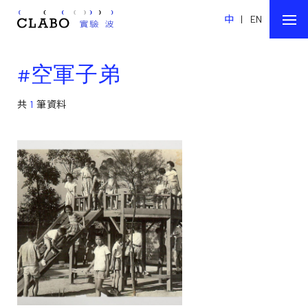
中
|
EN
#空軍子弟
共
1
筆資料