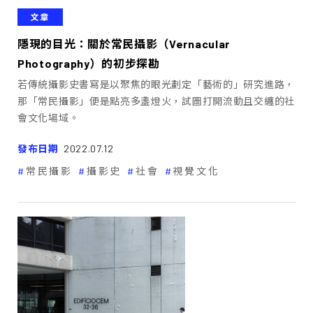
文章
隱現的目光：關於常民攝影（Vernacular
Photography）的初步探勘
若傳統攝影史書寫是以聚焦的眼光劃定「藝術的」研究進路，
那「常民攝影」便是點亮多盞燈火，試圖打開流動且交纏的社
會文化場域。
發布日期
2022.07.12
常民攝影
攝影史
社會
視覺文化