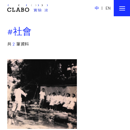
中
|
EN
#社會
共
2
筆資料