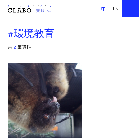
中
|
EN
#環境教育
共
2
筆資料