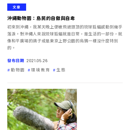
文章
沖繩動物園：島民的自傲與自卑
初來到沖繩，我某天晚上便被飛過頭頂的琉球狐蝠感動到幾乎
落淚。對沖繩人來說琉球狐蝠就是日常，是生活的一部份，就
像和平廣場的鴿子或是東京上野公園的烏鴉一樣沒什麼特別
的。
發布日期
2021.05.26
動物園
環境教育
生態