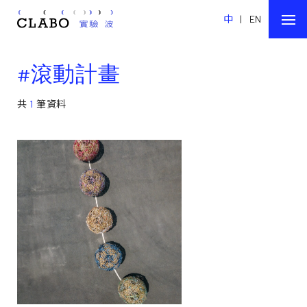
中
|
EN
#滾動計畫
共
1
筆資料