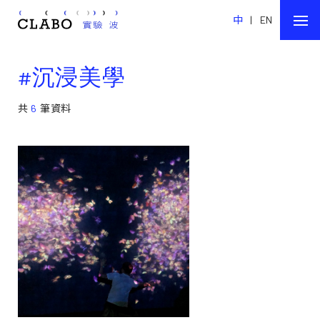
中
|
EN
#沉浸美學
共
6
筆資料