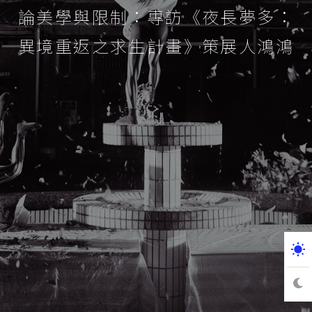
論美學與限制：專訪《夜長夢多：
異境重返之求生計畫》策展人鴻鴻