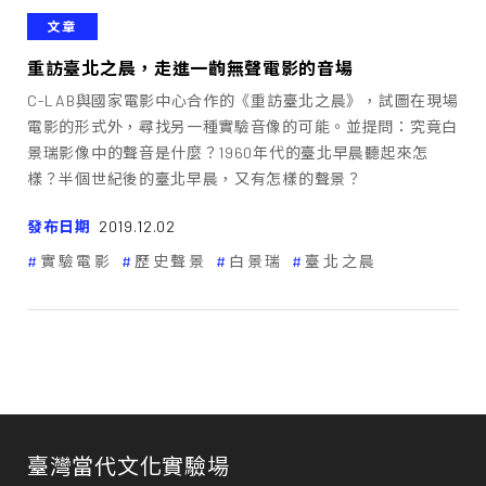
文章
重訪臺北之晨，走進一齣無聲電影的音場
C-LAB與國家電影中心合作的《重訪臺北之晨》，試圖在現場
電影的形式外，尋找另一種實驗音像的可能。並提問：究竟白
景瑞影像中的聲音是什麼？1960年代的臺北早晨聽起來怎
樣？半個世紀後的臺北早晨，又有怎樣的聲景？
發布日期
2019.12.02
實驗電影
歷史聲景
白景瑞
臺北之晨
臺灣當代文化實驗場