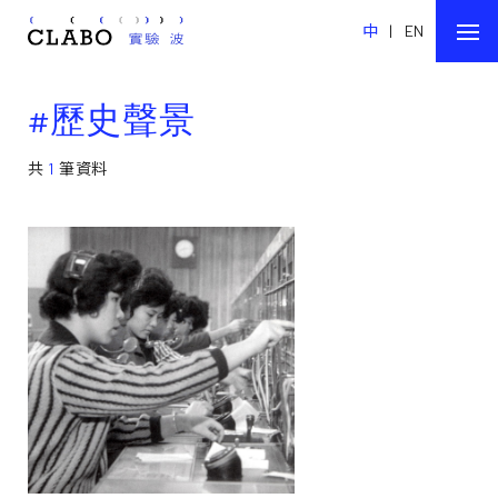
中
|
EN
#歷史聲景
共
1
筆資料