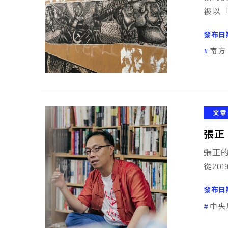
被以
發布日
南方
文章
張正
張正
從20
發布日
中央