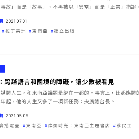
「事故」而是「故事」、不再被以「異常」而是「正常」指認
期
2021.07.01
拉丁美洲
東南亞
獨立出版
：跨越語言和國境的障礙，讓少數被看見
的媒體人生，和東南亞議題是綁在一起的。事實上，比起媒體
19年起，他的人生又多了一項新任務：央廣總台長。
期
2021.05.05
廣播電臺
東南亞
燦爛時光：東南亞主題書店
移民工