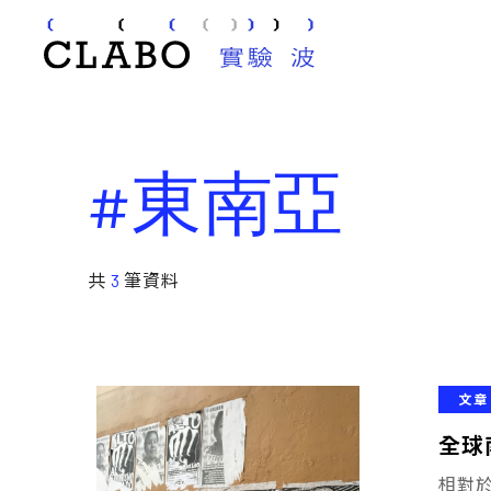
#東南亞
共
3
筆資料
文章
全球
相對