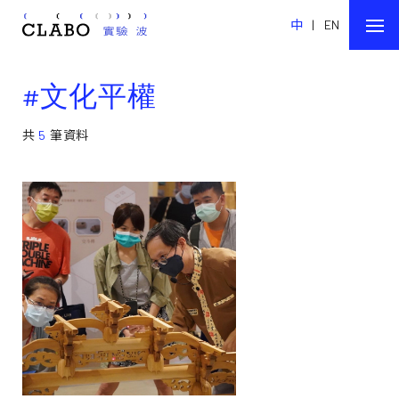
中
|
EN
#文化平權
共
5
筆資料