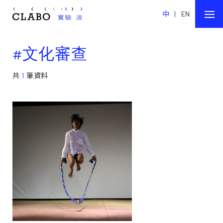
中
|
EN
#文化審查
共
1
筆資料