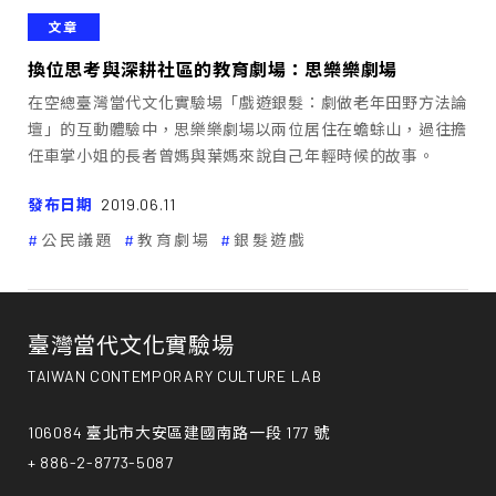
文章
換位思考與深耕社區的教育劇場：思樂樂劇場
在空總臺灣當代文化實驗場「戲遊銀髮：劇做老年田野方法論
壇」的互動體驗中，思樂樂劇場以兩位居住在蟾蜍山，過往擔
任車掌小姐的長者曾媽與葉媽來說自己年輕時候的故事。
發布日期
2019.06.11
公民議題
教育劇場
銀髮遊戲
臺灣當代文化實驗場
TAIWAN CONTEMPORARY CULTURE LAB
106084 臺北市大安區建國南路一段 177 號
+ 886-2-8773-5087