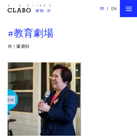
中
|
EN
#教育劇場
共
1
筆資料