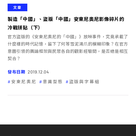
文章
製造「中國」、盜版「中國」――安東尼奧尼影像碎片的
冷戰拼貼（下）
官方盜版的《安東尼奧尼的「中國」》放映事件，究竟承載了
什麼樣的時代記憶，留下了何等雪泥鴻爪的模糊印象？在官方
意圖引領的輿論框架與民眾各自的觀影經驗間，是否總是相互
契合？
發布日期
2019.12.04
安東尼奧尼
意識型態
盜版與字幕組