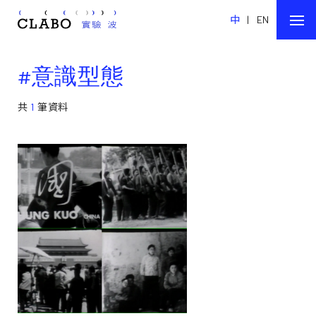
中
|
EN
#意識型態
共
1
筆資料