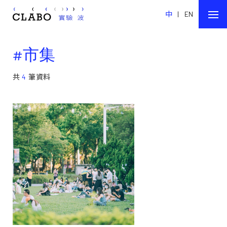
中
|
EN
#市集
共
4
筆資料