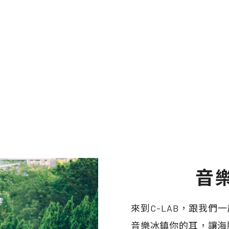
音
來到C-LAB，跟我
音樂冰鎮你的耳，讓海豚刑