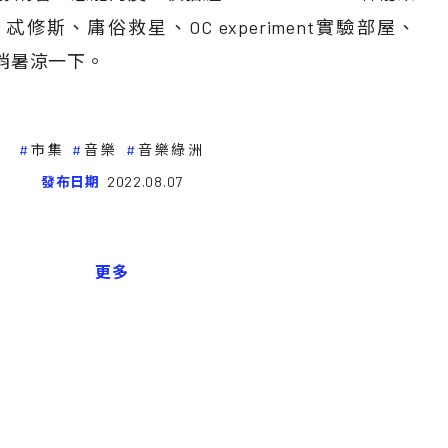
s 忒修斯、庸俗救星、OC experiment實驗部屋、
一起消暑涼一下。
市集
音樂
音樂綠洲
發布日期
2022.08.07
更多