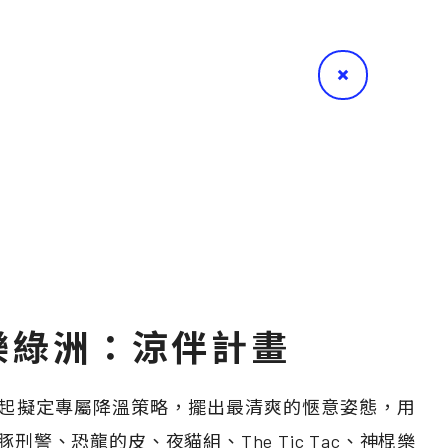
樂綠洲：涼伴計畫
們一起擬定專屬降溫策略，擺出最清爽的愜意姿態，用
警、恐龍的皮、夜貓組、The Tic Tac、神棍樂