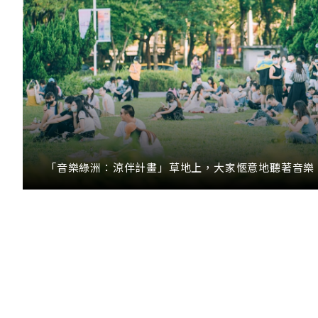
「音樂綠洲：涼伴計畫」草地上，大家愜意地聽著音樂