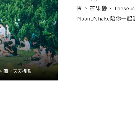
團、芒果醬、Theseu
MoonD'shake陪你
。圖／天天攝影