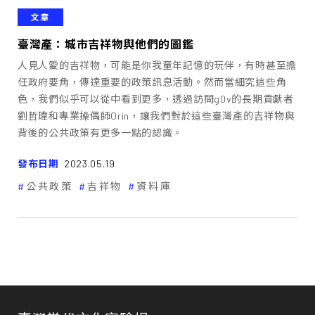
文章
臺灣產：城市吉祥物與他們的圖鑑
人見人愛的吉祥物，可能是你我童年記憶的玩伴，有時甚至擔
任政府要角，傳達重要的政策訊息活動。然而當細究這些角
色，我們似乎可以從中看到更多，透過訪問g0v的長期貢獻者
劉哲瑋和專業操偶師Orin，讓我們對於這些臺灣產的吉祥物與
背後的公共政策有更多一點的認識。
發布日期
2023.05.19
公共政策
吉祥物
資料庫