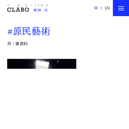
中
|
EN
#原民藝術
共
1
筆資料