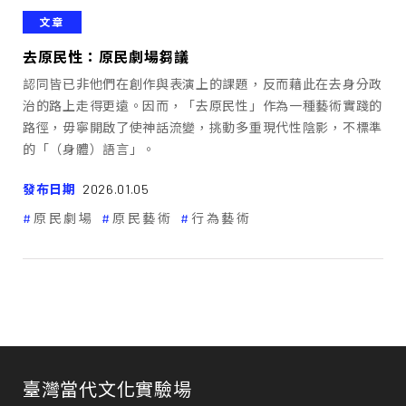
文章
去原民性：原民劇場芻議
認同皆已非他們在創作與表演上的課題，反而藉此在去身分政
治的路上走得更遠。因而，「去原民性」作為一種藝術實踐的
路徑，毋寧開啟了使神話流變，挑動多重現代性陰影，不標準
的「（身體）語言」。
發布日期
2026.01.05
原民劇場
原民藝術
行為藝術
臺灣當代文化實驗場